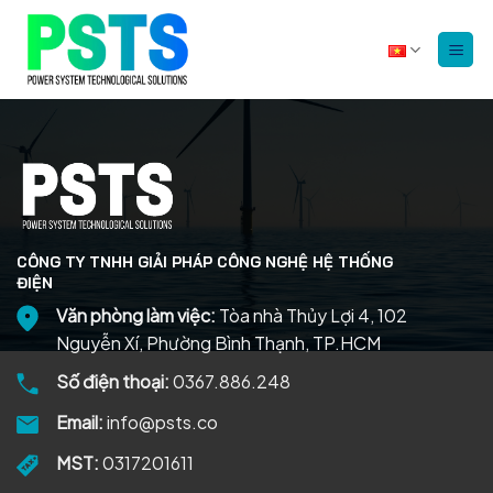
Bỏ
qua
nội
dung
CÔNG TY TNHH GIẢI PHÁP CÔNG NGHỆ HỆ THỐNG
ĐIỆN
Văn phòng làm việc:
Tòa nhà Thủy Lợi 4, 102
Nguyễn Xí, Phường Bình Thạnh, TP.HCM
Số điện thoại:
0367.886.248
Email:
info@psts.co
MST:
0317201611