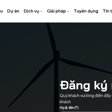
ệu
Dự án
Dịch vụ
Giải pháp
Tuyển dụng
Tin 
Đăng ký 
Quý khách vui lòng điền đầy 
khách
Họ & tên (*)