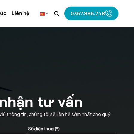
tức
Liên hệ
0367.886.248
nhận tư vấn
đủ thông tin, chúng tôi sẽ liên hệ sớm nhất cho quý
Số điện thoại (*)