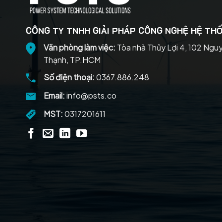
CÔNG TY TNHH GIẢI PHÁP CÔNG NGHỆ HỆ THỐ
Văn phòng làm việc:
Tòa nhà Thủy Lợi 4, 102 Ngu
Thạnh, TP.HCM
Số điện thoại:
0367.886.248
Email:
info@psts.co
MST:
0317201611