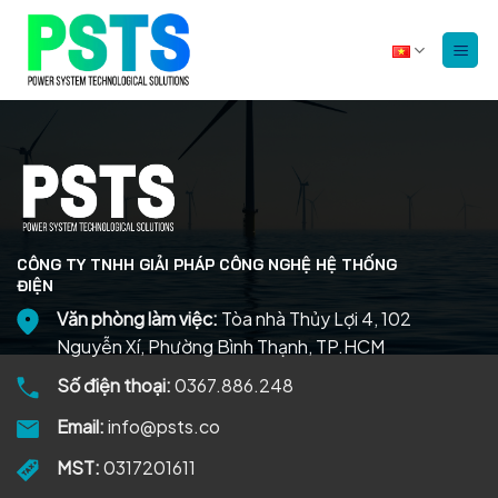
Bỏ
qua
nội
dung
CÔNG TY TNHH GIẢI PHÁP CÔNG NGHỆ HỆ THỐNG
ĐIỆN
Văn phòng làm việc:
Tòa nhà Thủy Lợi 4, 102
Nguyễn Xí, Phường Bình Thạnh, TP.HCM
Số điện thoại:
0367.886.248
Email:
info@psts.co
MST:
0317201611