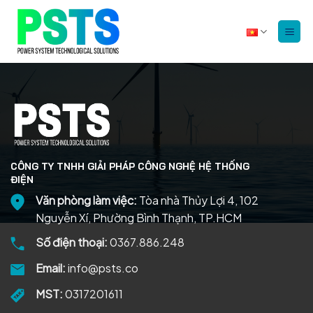
Bỏ
qua
nội
dung
CÔNG TY TNHH GIẢI PHÁP CÔNG NGHỆ HỆ THỐNG
ĐIỆN
Văn phòng làm việc:
Tòa nhà Thủy Lợi 4, 102
Nguyễn Xí, Phường Bình Thạnh, TP.HCM
Số điện thoại:
0367.886.248
Email:
info@psts.co
MST:
0317201611