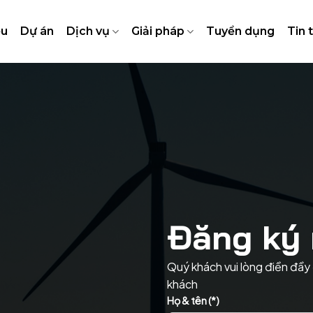
ệu
Dự án
Dịch vụ
Giải pháp
Tuyển dụng
Tin 
Đăng ký 
Quý khách vui lòng điền đầy 
khách
Họ & tên (*)