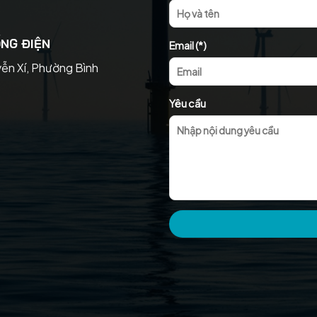
NG ĐIỆN
Email (*)
yễn Xí, Phường Bình
Yêu cầu