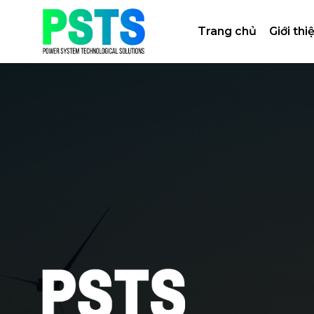
Bỏ
qua
Trang chủ
Giới thi
nội
dung