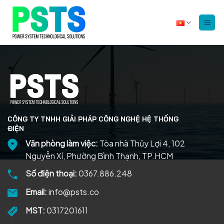
Bỏ
qua
nội
dung
CÔNG TY TNHH GIẢI PHÁP CÔNG NGHỆ HỆ THỐNG
ĐIỆN
Văn phòng làm việc:
Tòa nhà Thủy Lợi 4, 102
Nguyễn Xí, Phường Bình Thạnh, TP.HCM
Số điện thoại:
0367.886.248
Email:
info@psts.co
MST:
0317201611