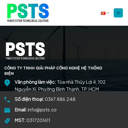
Bỏ
qua
nội
dung
CÔNG TY TNHH GIẢI PHÁP CÔNG NGHỆ HỆ THỐNG
ĐIỆN
Văn phòng làm việc:
Tòa nhà Thủy Lợi 4, 102
Nguyễn Xí, Phường Bình Thạnh, TP.HCM
Số điện thoại:
0367.886.248
Email:
info@psts.co
MST:
0317201611