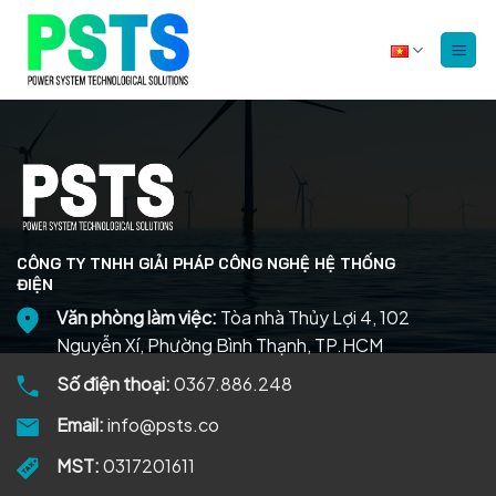
Bỏ
qua
nội
dung
CÔNG TY TNHH GIẢI PHÁP CÔNG NGHỆ HỆ THỐNG
ĐIỆN
Văn phòng làm việc:
Tòa nhà Thủy Lợi 4, 102
Nguyễn Xí, Phường Bình Thạnh, TP.HCM
Số điện thoại:
0367.886.248
Email:
info@psts.co
MST:
0317201611