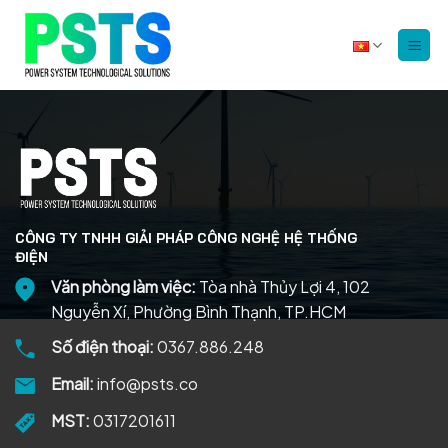
Bỏ
qua
nội
dung
CÔNG TY TNHH GIẢI PHÁP CÔNG NGHỆ HỆ THỐNG
ĐIỆN
Văn phòng làm việc:
Tòa nhà Thủy Lợi 4, 102
Nguyễn Xí, Phường Bình Thạnh, TP.HCM
Số điện thoại:
0367.886.248
Email:
info@psts.co
MST:
0317201611