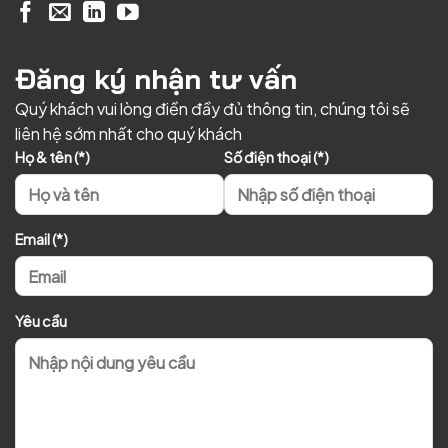
Đăng ký nhận tư vấn
Quý khách vui lòng điền đầy đủ thông tin, chúng tôi sẽ
liên hệ sớm nhất cho quý khách
Họ & tên (*)
Số điện thoại (*)
Email (*)
Yêu cầu