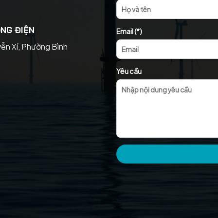
NG ĐIỆN
Email (*)
yễn Xí, Phường Bình
Yêu cầu