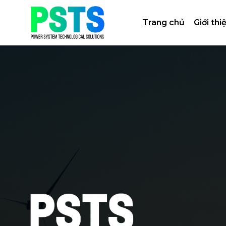
Bỏ
qua
Trang chủ
Giới thi
nội
dung