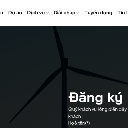
ệu
Dự án
Dịch vụ
Giải pháp
Tuyển dụng
Tin 
Đăng ký 
Quý khách vui lòng điền đầy 
khách
Họ & tên (*)