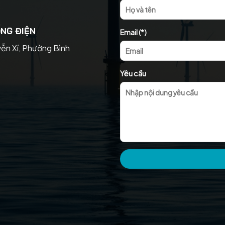
NG ĐIỆN
Email (*)
yễn Xí, Phường Bình
Yêu cầu