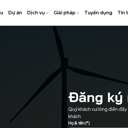
ệu
Dự án
Dịch vụ
Giải pháp
Tuyển dụng
Tin 
Đăng ký 
Quý khách vui lòng điền đầy 
khách
Họ & tên (*)