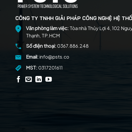
CÔNG TY TNHH GIẢI PHÁP CÔNG NGHỆ HỆ THỐ
Văn phòng làm việc:
Tòa nhà Thủy Lợi 4, 102 Ngu
Thạnh, TP.HCM
Số điện thoại:
0367.886.248
Email:
info@psts.co
MST:
0317201611