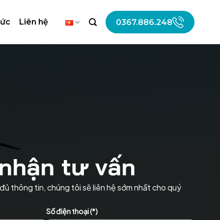
tức
Liên hệ
0367.886.248
nhận tư vấn
đủ thông tin, chúng tôi sẽ liên hệ sớm nhất cho quý
Số điện thoại (*)