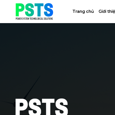
Bỏ
qua
Trang chủ
Giới thi
nội
dung