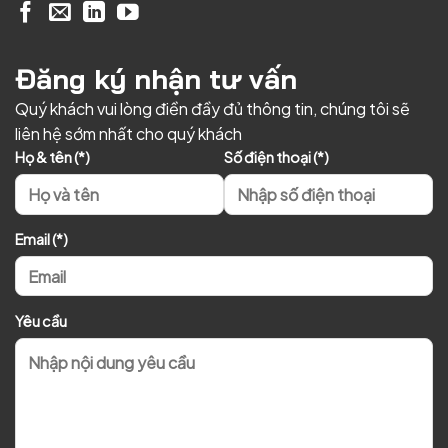
Đăng ký nhận tư vấn
Quý khách vui lòng điền đầy đủ thông tin, chúng tôi sẽ
liên hệ sớm nhất cho quý khách
Họ & tên (*)
Số điện thoại (*)
Email (*)
Yêu cầu