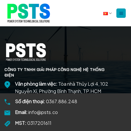
Bỏ
qua
nội
dung
CÔNG TY TNHH GIẢI PHÁP CÔNG NGHỆ HỆ THỐNG
ĐIỆN
Văn phòng làm việc:
Tòa nhà Thủy Lợi 4, 102
Nguyễn Xí, Phường Bình Thạnh, TP.HCM
Số điện thoại:
0367.886.248
Email:
info@psts.co
MST:
0317201611